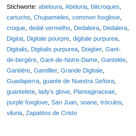
Stichworte:
abeloura
,
Abeluria
,
bilicroques
,
cartucho
,
Chupamieles
,
common foxglove
,
croque
,
dedal vermelho
,
Dedaleira
,
Dedalera
,
Digital
,
Digitale pourpre
,
digitale purpurea
,
Digitalis
,
Digitalis purpurea
,
Doigtier
,
Gant-
de-bergère
,
Gant-de-Notre-Dame
,
Gantelée
,
Gantière
,
Gantillier
,
Grande Digitale
,
Guadaperra
,
guante de Nuestra Señora
,
guantelete
,
lady's glove
,
Plantaginaceae
,
purple foxglove
,
San Juan
,
soane
,
tróculos
,
viluria
,
Zapatitos de Cristo