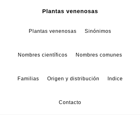
Zum
Zur
Plantas venenosas
Inhalt
Fußzeile
springen
springen
Plantas venenosas
Sinónimos
Nombres científicos
Nombres comunes
Familias
Origen y distribución
Indice
Contacto