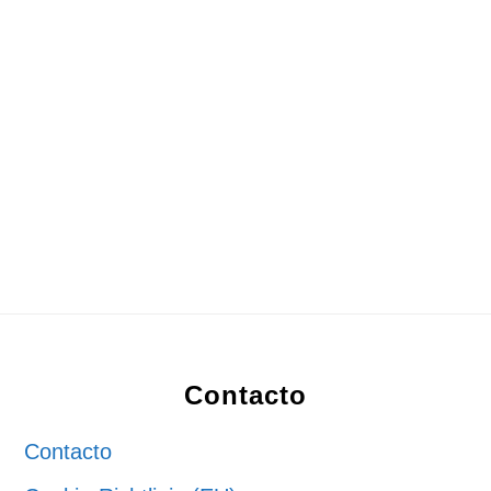
Footer
Contacto
Contacto