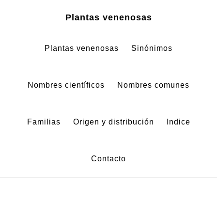
Zum
Zur
Plantas venenosas
Inhalt
Fußzeile
springen
springen
Plantas venenosas
Sinónimos
Nombres científicos
Nombres comunes
Familias
Origen y distribución
Indice
Contacto