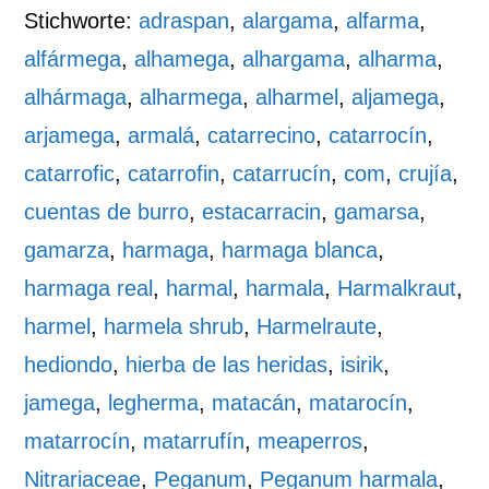
Stichworte:
adraspan
,
alargama
,
alfarma
,
alfármega
,
alhamega
,
alhargama
,
alharma
,
alhármaga
,
alharmega
,
alharmel
,
aljamega
,
arjamega
,
armalá
,
catarrecino
,
catarrocín
,
catarrofic
,
catarrofin
,
catarrucín
,
com
,
crujía
,
cuentas de burro
,
estacarracin
,
gamarsa
,
gamarza
,
harmaga
,
harmaga blanca
,
harmaga real
,
harmal
,
harmala
,
Harmalkraut
,
harmel
,
harmela shrub
,
Harmelraute
,
hediondo
,
hierba de las heridas
,
isirik
,
jamega
,
legherma
,
matacán
,
matarocín
,
matarrocín
,
matarrufín
,
meaperros
,
Nitrariaceae
,
Peganum
,
Peganum harmala
,