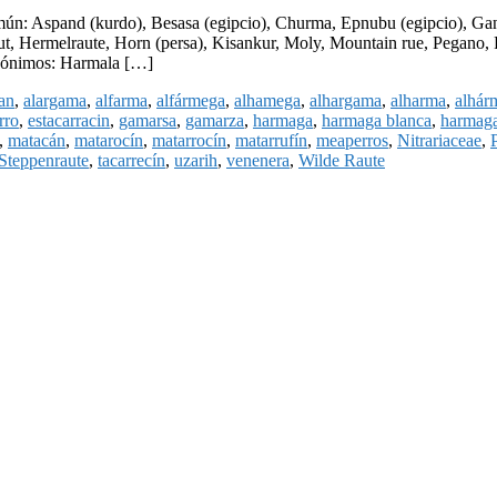
n: Aspand (kurdo), Besasa (egipcio), Churma, Epnubu (egipcio), Gan
, Hermelraute, Horn (persa), Kisankur, Moly, Mountain rue, Pegano, P
inónimos: Harmala […]
an
,
alargama
,
alfarma
,
alfármega
,
alhamega
,
alhargama
,
alharma
,
alhár
rro
,
estacarracin
,
gamarsa
,
gamarza
,
harmaga
,
harmaga blanca
,
harmaga
,
matacán
,
matarocín
,
matarrocín
,
matarrufín
,
meaperros
,
Nitrariaceae
,
Steppenraute
,
tacarrecín
,
uzarih
,
venenera
,
Wilde Raute