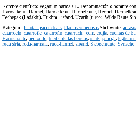
Nombre científico: Peganum harmala L. Denominación o nombre comú
Harmalkraut, Harmel, Harmelkraut, Harmelraute, Hermel, Hermelkraut
Techepak (Ladakhi), Tukhm-i-isfand, Uzarih (turco), Wilde Raute S
Kategorie:
Plantas psicoactivas
,
Plantas venenosas
Stichworte:
adrasp
catarrocín
,
catarrofic
,
catarrofin
,
catarrucín
,
com
,
crujía
,
cuentas de bu
Harmelraute
,
hediondo
,
hierba de las heridas
,
isirik
,
jamega
,
legherma
ruda siria
,
ruda-harmala
,
ruda-harmel
,
sipand
,
Steppenraute
,
Syrische 