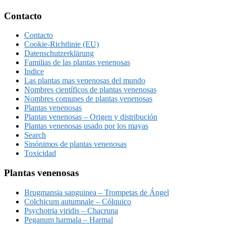
Footer
Contacto
Contacto
Cookie-Richtlinie (EU)
Datenschutzerklärung
Familias de las plantas venenosas
Indice
Las plantas mas venenosas del mundo
Nombres científicos de plantas venenosas
Nombres comunes de plantas venenosas
Plantas venenosas
Plantas venenosas – Origen y distribución
Plantas venenosas usado por los mayas
Search
Sinónimos de plantas venenosas
Toxicidad
Plantas venenosas
Brugmansia sanguinea – Trompetas de Ángel
Colchicum autumnale – Cólquico
Psychotria viridis – Chacruna
Peganum harmala – Harmal