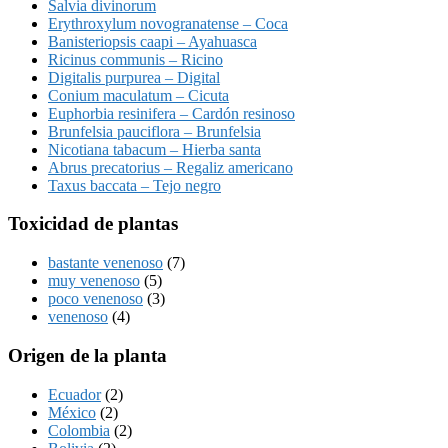
Salvia divinorum
Erythroxylum novogranatense – Coca
Banisteriopsis caapi – Ayahuasca
Ricinus communis – Ricino
Digitalis purpurea – Digital
Conium maculatum – Cicuta
Euphorbia resinifera – Cardón resinoso
Brunfelsia pauciflora – Brunfelsia
Nicotiana tabacum – Hierba santa
Abrus precatorius – Regaliz americano
Taxus baccata – Tejo negro
Toxicidad de plantas
bastante venenoso
(7)
muy venenoso
(5)
poco venenoso
(3)
venenoso
(4)
Origen de la planta
Ecuador
(2)
México
(2)
Colombia
(2)