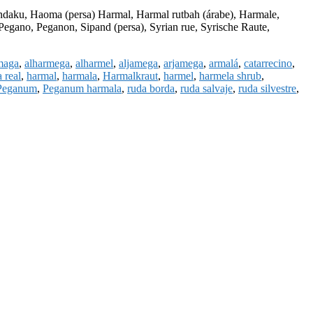
daku, Haoma (persa) Harmal, Harmal rutbah (árabe), Harmale,
egano, Peganon, Sipand (persa), Syrian rue, Syrische Raute,
maga
,
alharmega
,
alharmel
,
aljamega
,
arjamega
,
armalá
,
catarrecino
,
 real
,
harmal
,
harmala
,
Harmalkraut
,
harmel
,
harmela shrub
,
Peganum
,
Peganum harmala
,
ruda borda
,
ruda salvaje
,
ruda silvestre
,