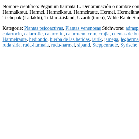
Nombre científico: Peganum harmala L. Denominación o nombre comú
Harmalkraut, Harmel, Harmelkraut, Harmelraute, Hermel, Hermelkraut
Techepak (Ladakhi), Tukhm-i-isfand, Uzarih (turco), Wilde Raute S
Kategorie:
Plantas psicoactivas
,
Plantas venenosas
Stichworte:
adrasp
catarrocín
,
catarrofic
,
catarrofin
,
catarrucín
,
com
,
crujía
,
cuentas de bu
Harmelraute
,
hediondo
,
hierba de las heridas
,
isirik
,
jamega
,
legherma
ruda siria
,
ruda-harmala
,
ruda-harmel
,
sipand
,
Steppenraute
,
Syrische 