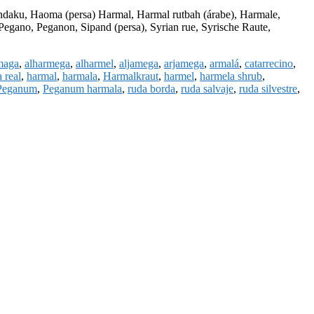
daku, Haoma (persa) Harmal, Harmal rutbah (árabe), Harmale,
egano, Peganon, Sipand (persa), Syrian rue, Syrische Raute,
maga
,
alharmega
,
alharmel
,
aljamega
,
arjamega
,
armalá
,
catarrecino
,
 real
,
harmal
,
harmala
,
Harmalkraut
,
harmel
,
harmela shrub
,
Peganum
,
Peganum harmala
,
ruda borda
,
ruda salvaje
,
ruda silvestre
,