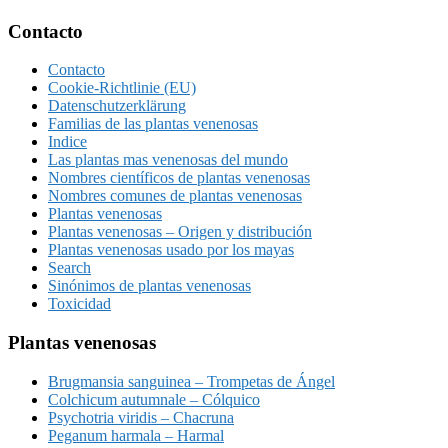
Footer
Contacto
Contacto
Cookie-Richtlinie (EU)
Datenschutzerklärung
Familias de las plantas venenosas
Indice
Las plantas mas venenosas del mundo
Nombres científicos de plantas venenosas
Nombres comunes de plantas venenosas
Plantas venenosas
Plantas venenosas – Origen y distribución
Plantas venenosas usado por los mayas
Search
Sinónimos de plantas venenosas
Toxicidad
Plantas venenosas
Brugmansia sanguinea – Trompetas de Ángel
Colchicum autumnale – Cólquico
Psychotria viridis – Chacruna
Peganum harmala – Harmal