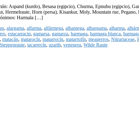
n: Aspand (kurdo), Besasa (egipcio), Churma, Epnubu (egipcio), Gan
, Hermelraute, Horn (persa), Kisankur, Moly, Mountain rue, Pegano, P
inónimos: Harmala […]
an
,
alargama
,
alfarma
,
alfármega
,
alhamega
,
alhargama
,
alharma
,
alhár
rro
,
estacarracin
,
gamarsa
,
gamarza
,
harmaga
,
harmaga blanca
,
harmaga
,
matacán
,
matarocín
,
matarrocín
,
matarrufín
,
meaperros
,
Nitrariaceae
,
Steppenraute
,
tacarrecín
,
uzarih
,
venenera
,
Wilde Raute