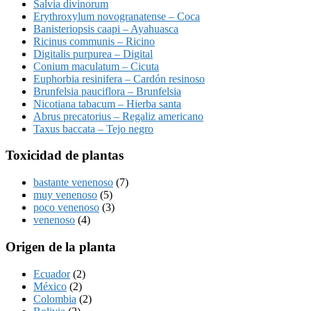
Salvia divinorum
Erythroxylum novogranatense – Coca
Banisteriopsis caapi – Ayahuasca
Ricinus communis – Ricino
Digitalis purpurea – Digital
Conium maculatum – Cicuta
Euphorbia resinifera – Cardón resinoso
Brunfelsia pauciflora – Brunfelsia
Nicotiana tabacum – Hierba santa
Abrus precatorius – Regaliz americano
Taxus baccata – Tejo negro
Toxicidad de plantas
bastante venenoso
(7)
muy venenoso
(5)
poco venenoso
(3)
venenoso
(4)
Origen de la planta
Ecuador
(2)
México
(2)
Colombia
(2)