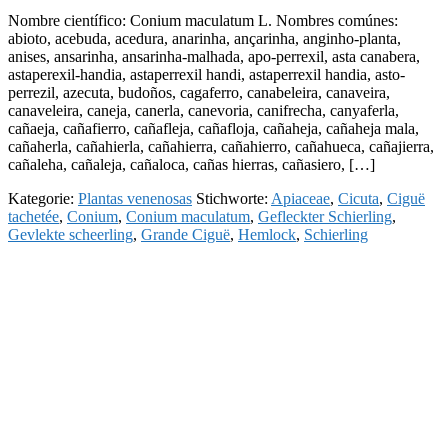
Nombre científico: Conium maculatum L. Nombres comúnes:
abioto, acebuda, acedura, anarinha, ançarinha, anginho-planta,
anises, ansarinha, ansarinha-malhada, apo-perrexil, asta canabera,
astaperexil-handia, astaperrexil handi, astaperrexil handia, asto-
perrezil, azecuta, budoños, cagaferro, canabeleira, canaveira,
canaveleira, caneja, canerla, canevoria, canifrecha, canyaferla,
cañaeja, cañafierro, cañafleja, cañafloja, cañaheja, cañaheja mala,
cañaherla, cañahierla, cañahierra, cañahierro, cañahueca, cañajierra,
cañaleha, cañaleja, cañaloca, cañas hierras, cañasiero, […]
Kategorie:
Plantas venenosas
Stichworte:
Apiaceae
,
Cicuta
,
Ciguë
tachetée
,
Conium
,
Conium maculatum
,
Gefleckter Schierling
,
Gevlekte scheerling
,
Grande Ciguë
,
Hemlock
,
Schierling