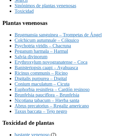
Search
Sinónimos de plantas venenosas
Toxicidad
Plantas venenosas
Brugmansia sanguinea – Trompetas de Ángel
Colchicum autumnale – Cólquico
Psychotria viridis – Chacruna
Peganum harmala – Harmal
Salvia divinorum
Erythroxylum novogranatense – Coca
Banisteriopsis caapi – Ayahuasca
Ricinus communis – Ricino
Digitalis purpurea – Digital
Conium maculatum – Cicuta
Euphorbia resinifera – Cardón resinoso
Brunfelsia pauciflora – Brunfelsia
Nicotiana tabacum – Hierba santa
Abrus precatorius – Regaliz americano
Taxus baccata – Tejo negro
Toxicidad de plantas
bastante venenoso
(7)