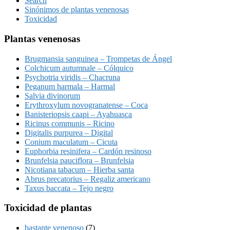
Search
Sinónimos de plantas venenosas
Toxicidad
Plantas venenosas
Brugmansia sanguinea – Trompetas de Ángel
Colchicum autumnale – Cólquico
Psychotria viridis – Chacruna
Peganum harmala – Harmal
Salvia divinorum
Erythroxylum novogranatense – Coca
Banisteriopsis caapi – Ayahuasca
Ricinus communis – Ricino
Digitalis purpurea – Digital
Conium maculatum – Cicuta
Euphorbia resinifera – Cardón resinoso
Brunfelsia pauciflora – Brunfelsia
Nicotiana tabacum – Hierba santa
Abrus precatorius – Regaliz americano
Taxus baccata – Tejo negro
Toxicidad de plantas
bastante venenoso
(7)