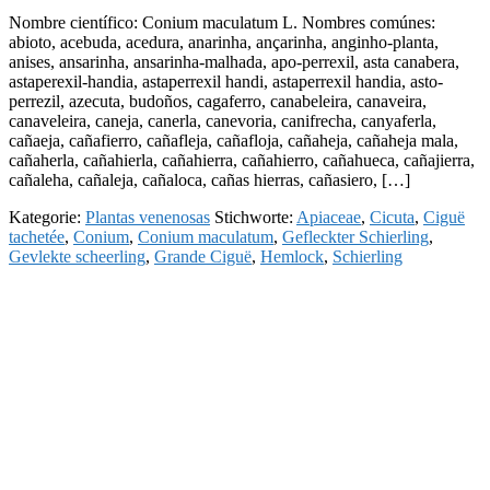
Nombre científico: Conium maculatum L. Nombres comúnes:
abioto, acebuda, acedura, anarinha, ançarinha, anginho-planta,
anises, ansarinha, ansarinha-malhada, apo-perrexil, asta canabera,
astaperexil-handia, astaperrexil handi, astaperrexil handia, asto-
perrezil, azecuta, budoños, cagaferro, canabeleira, canaveira,
canaveleira, caneja, canerla, canevoria, canifrecha, canyaferla,
cañaeja, cañafierro, cañafleja, cañafloja, cañaheja, cañaheja mala,
cañaherla, cañahierla, cañahierra, cañahierro, cañahueca, cañajierra,
cañaleha, cañaleja, cañaloca, cañas hierras, cañasiero, […]
Kategorie:
Plantas venenosas
Stichworte:
Apiaceae
,
Cicuta
,
Ciguë
tachetée
,
Conium
,
Conium maculatum
,
Gefleckter Schierling
,
Gevlekte scheerling
,
Grande Ciguë
,
Hemlock
,
Schierling