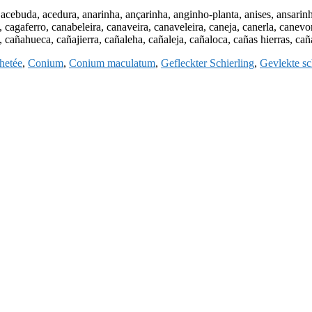
uda, acedura, anarinha, ançarinha, anginho-planta, anises, ansarinha,
, cagaferro, canabeleira, canaveira, canaveleira, caneja, canerla, canevor
, cañahueca, cañajierra, cañaleha, cañaleja, cañaloca, cañas hierras, ca
hetée
,
Conium
,
Conium maculatum
,
Gefleckter Schierling
,
Gevlekte sc