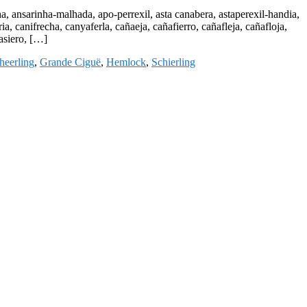
 ansarinha-malhada, apo-perrexil, asta canabera, astaperexil-handia,
ia, canifrecha, canyaferla, cañaeja, cañafierro, cañafleja, cañafloja,
ñasiero, […]
heerling
,
Grande Ciguë
,
Hemlock
,
Schierling