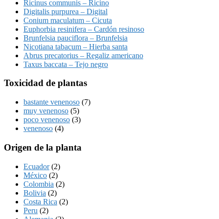
Ricinus communis – Ricino
Digitalis purpurea – Digital
Conium maculatum – Cicuta
Euphorbia resinifera – Cardón resinoso
Brunfelsia pauciflora – Brunfelsia
Nicotiana tabacum – Hierba santa
Abrus precatorius – Regaliz americano
Taxus baccata – Tejo negro
Toxicidad de plantas
bastante venenoso
(7)
muy venenoso
(5)
poco venenoso
(3)
venenoso
(4)
Origen de la planta
Ecuador
(2)
México
(2)
Colombia
(2)
Bolivia
(2)
Costa Rica
(2)
Peru
(2)