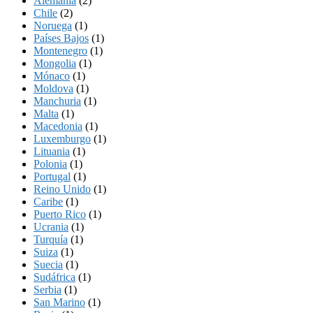
Alemania
(2)
Chile
(2)
Noruega
(1)
Países Bajos
(1)
Montenegro
(1)
Mongolia
(1)
Mónaco
(1)
Moldova
(1)
Manchuria
(1)
Malta
(1)
Macedonia
(1)
Luxemburgo
(1)
Lituania
(1)
Polonia
(1)
Portugal
(1)
Reino Unido
(1)
Caribe
(1)
Puerto Rico
(1)
Ucrania
(1)
Turquía
(1)
Suiza
(1)
Suecia
(1)
Sudáfrica
(1)
Serbia
(1)
San Marino
(1)