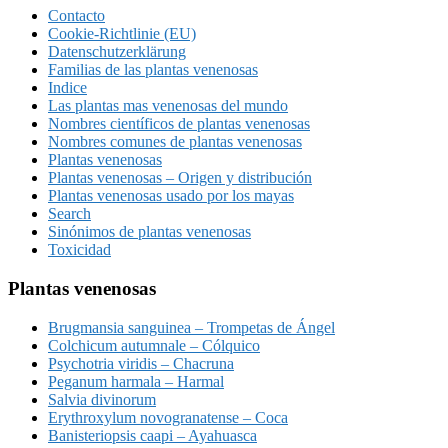
Contacto
Cookie-Richtlinie (EU)
Datenschutzerklärung
Familias de las plantas venenosas
Indice
Las plantas mas venenosas del mundo
Nombres científicos de plantas venenosas
Nombres comunes de plantas venenosas
Plantas venenosas
Plantas venenosas – Origen y distribución
Plantas venenosas usado por los mayas
Search
Sinónimos de plantas venenosas
Toxicidad
Plantas venenosas
Brugmansia sanguinea – Trompetas de Ángel
Colchicum autumnale – Cólquico
Psychotria viridis – Chacruna
Peganum harmala – Harmal
Salvia divinorum
Erythroxylum novogranatense – Coca
Banisteriopsis caapi – Ayahuasca