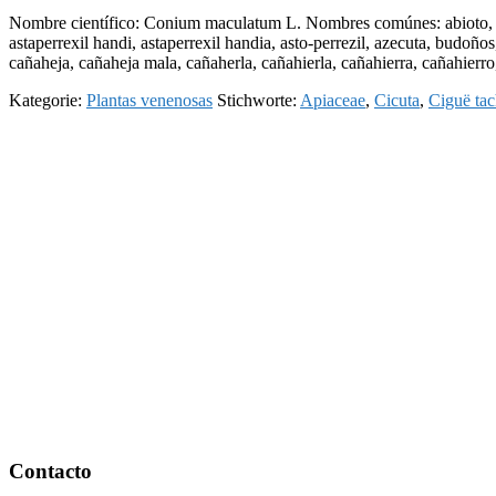
Nombre científico: Conium maculatum L. Nombres comúnes: abioto, aceb
astaperrexil handi, astaperrexil handia, asto-perrezil, azecuta, budoños
cañaheja, cañaheja mala, cañaherla, cañahierla, cañahierra, cañahierro
Kategorie:
Plantas venenosas
Stichworte:
Apiaceae
,
Cicuta
,
Ciguë tac
Footer
Contacto