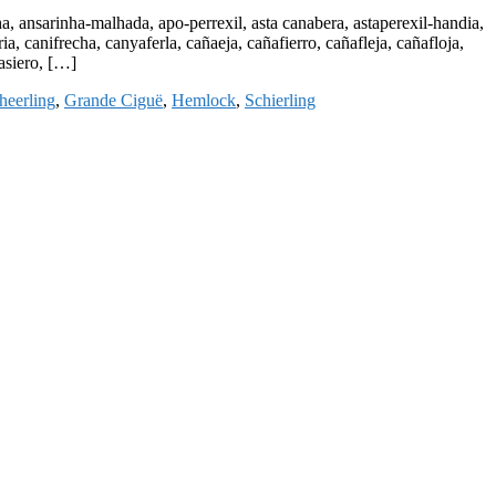
 ansarinha-malhada, apo-perrexil, asta canabera, astaperexil-handia,
ia, canifrecha, canyaferla, cañaeja, cañafierro, cañafleja, cañafloja,
ñasiero, […]
heerling
,
Grande Ciguë
,
Hemlock
,
Schierling