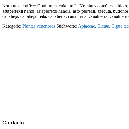
Nombre científico: Conium maculatum L. Nombres comúnes: abioto, aceb
astaperrexil handi, astaperrexil handia, asto-perrezil, azecuta, budoños
cañaheja, cañaheja mala, cañaherla, cañahierla, cañahierra, cañahierro
Kategorie:
Plantas venenosas
Stichworte:
Apiaceae
,
Cicuta
,
Ciguë tac
Footer
Contacto