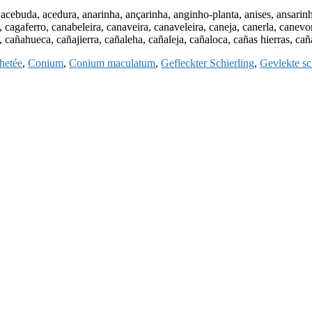
uda, acedura, anarinha, ançarinha, anginho-planta, anises, ansarinha,
, cagaferro, canabeleira, canaveira, canaveleira, caneja, canerla, canevor
, cañahueca, cañajierra, cañaleha, cañaleja, cañaloca, cañas hierras, ca
hetée
,
Conium
,
Conium maculatum
,
Gefleckter Schierling
,
Gevlekte sc