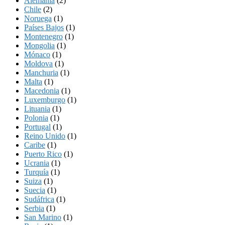
Alemania
(2)
Chile
(2)
Noruega
(1)
Países Bajos
(1)
Montenegro
(1)
Mongolia
(1)
Mónaco
(1)
Moldova
(1)
Manchuria
(1)
Malta
(1)
Macedonia
(1)
Luxemburgo
(1)
Lituania
(1)
Polonia
(1)
Portugal
(1)
Reino Unido
(1)
Caribe
(1)
Puerto Rico
(1)
Ucrania
(1)
Turquía
(1)
Suiza
(1)
Suecia
(1)
Sudáfrica
(1)
Serbia
(1)
San Marino
(1)