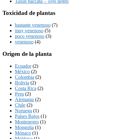
Taxus baccata – Tejo negro
Toxicidad de plantas
bastante venenoso
(7)
muy venenoso
(5)
poco venenoso
(3)
venenoso
(4)
Origen de la planta
Ecuador
(2)
México
(2)
Colombia
(2)
Bolivia
(2)
Costa Rica
(2)
Peru
(2)
Alemania
(2)
Chile
(2)
Noruega
(1)
Países Bajos
(1)
Montenegro
(1)
Mongolia
(1)
Mónaco
(1)
Moldova
(1)