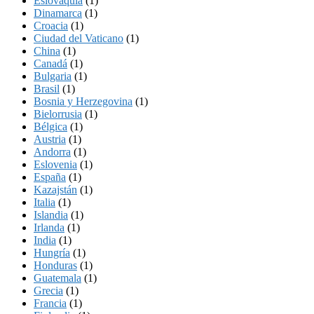
Eslovaquia
(1)
Dinamarca
(1)
Croacia
(1)
Ciudad del Vaticano
(1)
China
(1)
Canadá
(1)
Bulgaria
(1)
Brasil
(1)
Bosnia y Herzegovina
(1)
Bielorrusia
(1)
Bélgica
(1)
Austria
(1)
Andorra
(1)
Eslovenia
(1)
España
(1)
Kazajstán
(1)
Italia
(1)
Islandia
(1)
Irlanda
(1)
India
(1)
Hungría
(1)
Honduras
(1)
Guatemala
(1)
Grecia
(1)
Francia
(1)