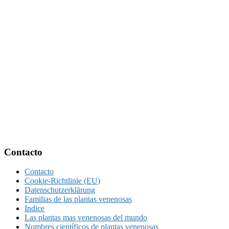
Footer
Contacto
Contacto
Cookie-Richtlinie (EU)
Datenschutzerklärung
Familias de las plantas venenosas
Indice
Las plantas mas venenosas del mundo
Nombres científicos de plantas venenosas