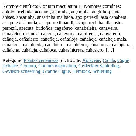
Nombre científico: Conium maculatum L. Nombres comúnes:
abioto, acebuda, acedura, anarinha, ançarinha, anginho-planta,
anises, ansarinha, ansarinha-malhada, apo-perrexil, asta canabera,
astaperexil-handia, astaperrexil handi, astaperrexil handia, asto-
perrezil, azecuta, budoños, cagaferro, canabeleira, canaveira,
canaveleira, caneja, canerla, canevoria, canifrecha, canyaferla,
cañaeja, cañafierro, cañafleja, cañafloja, cañaheja, cañaheja mala,
cañaherla, cañahierla, cañahierra, cañahierro, cañahueca, cañajierra,
cañaleha, cañaleja, cañaloca, cañas hierras, cañasiero, […]
Kategorie:
Plantas venenosas
Stichworte:
Apiaceae
,
Cicuta
,
Ciguë
tachetée
,
Conium
,
Conium maculatum
,
Gefleckter Schierling
,
Gevlekte scheerling
,
Grande Ciguë
,
Hemlock
,
Schierling