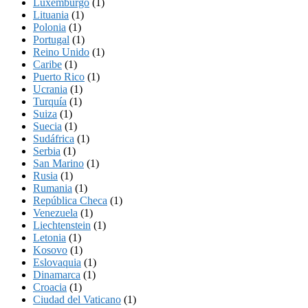
Luxemburgo
(1)
Lituania
(1)
Polonia
(1)
Portugal
(1)
Reino Unido
(1)
Caribe
(1)
Puerto Rico
(1)
Ucrania
(1)
Turquía
(1)
Suiza
(1)
Suecia
(1)
Sudáfrica
(1)
Serbia
(1)
San Marino
(1)
Rusia
(1)
Rumania
(1)
República Checa
(1)
Venezuela
(1)
Liechtenstein
(1)
Letonia
(1)
Kosovo
(1)
Eslovaquia
(1)
Dinamarca
(1)
Croacia
(1)
Ciudad del Vaticano
(1)