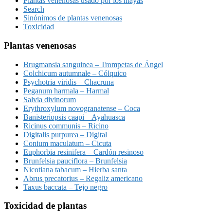
Plantas venenosas usado por los mayas
Search
Sinónimos de plantas venenosas
Toxicidad
Plantas venenosas
Brugmansia sanguinea – Trompetas de Ángel
Colchicum autumnale – Cólquico
Psychotria viridis – Chacruna
Peganum harmala – Harmal
Salvia divinorum
Erythroxylum novogranatense – Coca
Banisteriopsis caapi – Ayahuasca
Ricinus communis – Ricino
Digitalis purpurea – Digital
Conium maculatum – Cicuta
Euphorbia resinifera – Cardón resinoso
Brunfelsia pauciflora – Brunfelsia
Nicotiana tabacum – Hierba santa
Abrus precatorius – Regaliz americano
Taxus baccata – Tejo negro
Toxicidad de plantas