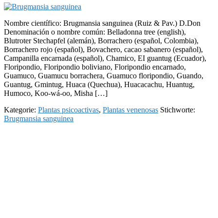
Nombre científico: Brugmansia sanguinea (Ruiz & Pav.) D.Don
Denominación o nombre común: Belladonna tree (english),
Blutroter Stechapfel (alemán), Borrachero (español, Colombia),
Borrachero rojo (español), Bovachero, cacao sabanero (español),
Campanilla encarnada (español), Chamico, EI guantug (Ecuador),
Floripondio, Floripondio boliviano, Floripondio encarnado,
Guamuco, Guamucu borrachera, Guamuco floripondio, Guando,
Guantug, Gmintug, Huaca (Quechua), Huacacachu, Huantug,
Humoco, Koo-wá-oo, Misha […]
Kategorie:
Plantas psicoactivas
,
Plantas venenosas
Stichworte:
Brugmansia sanguinea