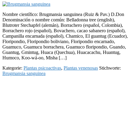
Nombre científico: Brugmansia sanguinea (Ruiz & Pav.) D.Don
Denominación o nombre común: Belladonna tree (english),
Blutroter Stechapfel (alemán), Borrachero (español, Colombia),
Borrachero rojo (español), Bovachero, cacao sabanero (español),
Campanilla encarnada (español), Chamico, EI guantug (Ecuador),
Floripondio, Floripondio boliviano, Floripondio encarnado,
Guamuco, Guamucu borrachera, Guamuco floripondio, Guando,
Guantug, Gmintug, Huaca (Quechua), Huacacachu, Huantug,
Humoco, Koo-wá-oo, Misha […]
Kategorie:
Plantas psicoactivas
,
Plantas venenosas
Stichworte:
Brugmansia sanguinea