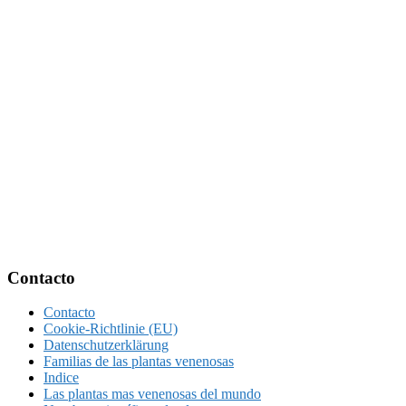
Footer
Contacto
Contacto
Cookie-Richtlinie (EU)
Datenschutzerklärung
Familias de las plantas venenosas
Indice
Las plantas mas venenosas del mundo