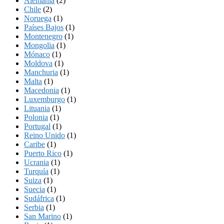
Alemania
(2)
Chile
(2)
Noruega
(1)
Países Bajos
(1)
Montenegro
(1)
Mongolia
(1)
Mónaco
(1)
Moldova
(1)
Manchuria
(1)
Malta
(1)
Macedonia
(1)
Luxemburgo
(1)
Lituania
(1)
Polonia
(1)
Portugal
(1)
Reino Unido
(1)
Caribe
(1)
Puerto Rico
(1)
Ucrania
(1)
Turquía
(1)
Suiza
(1)
Suecia
(1)
Sudáfrica
(1)
Serbia
(1)
San Marino
(1)