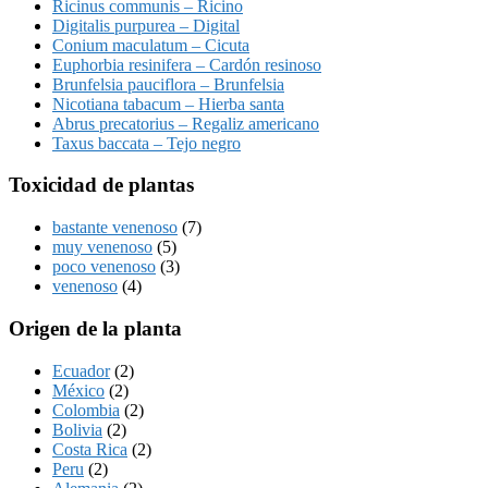
Ricinus communis – Ricino
Digitalis purpurea – Digital
Conium maculatum – Cicuta
Euphorbia resinifera – Cardón resinoso
Brunfelsia pauciflora – Brunfelsia
Nicotiana tabacum – Hierba santa
Abrus precatorius – Regaliz americano
Taxus baccata – Tejo negro
Toxicidad de plantas
bastante venenoso
(7)
muy venenoso
(5)
poco venenoso
(3)
venenoso
(4)
Origen de la planta
Ecuador
(2)
México
(2)
Colombia
(2)
Bolivia
(2)
Costa Rica
(2)
Peru
(2)