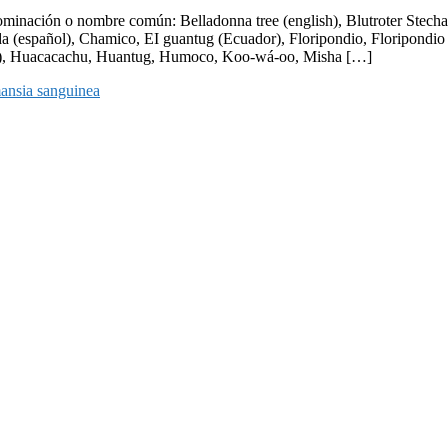
nación o nombre común: Belladonna tree (english), Blutroter Stechap
da (español), Chamico, EI guantug (Ecuador), Floripondio, Floripond
), Huacacachu, Huantug, Humoco, Koo-wá-oo, Misha […]
nsia sanguinea