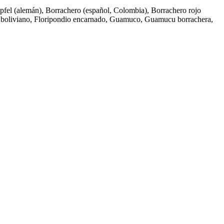
fel (alemán), Borrachero (español, Colombia), Borrachero rojo
io boliviano, Floripondio encarnado, Guamuco, Guamucu borrachera,