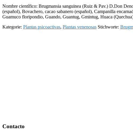
Nombre científico: Brugmansia sanguinea (Ruiz & Pav.) D.Don Denomi
(español), Bovachero, cacao sabanero (español), Campanilla encarna
Guamuco floripondio, Guando, Guantug, Gmintug, Huaca (Quechua
Kategorie:
Plantas psicoactivas
,
Plantas venenosas
Stichworte:
Brugma
Footer
Contacto