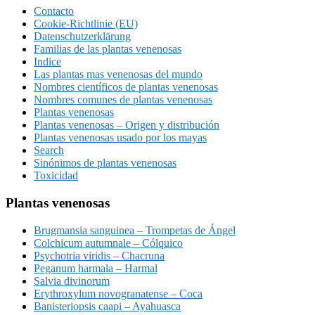
Contacto
Cookie-Richtlinie (EU)
Datenschutzerklärung
Familias de las plantas venenosas
Indice
Las plantas mas venenosas del mundo
Nombres científicos de plantas venenosas
Nombres comunes de plantas venenosas
Plantas venenosas
Plantas venenosas – Origen y distribución
Plantas venenosas usado por los mayas
Search
Sinónimos de plantas venenosas
Toxicidad
Plantas venenosas
Brugmansia sanguinea – Trompetas de Ángel
Colchicum autumnale – Cólquico
Psychotria viridis – Chacruna
Peganum harmala – Harmal
Salvia divinorum
Erythroxylum novogranatense – Coca
Banisteriopsis caapi – Ayahuasca