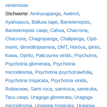
venenosas
Stichworte:
Amirucapanga
,
Awémó
,
Ayahuasca
,
Ballusa tape
,
Banisteriopsis
,
Banisteriopsis caapi
,
Cahua
,
Chacrona
,
Chacruna
,
Chagropanga
,
Chalipanga
,
Cipó-
mariri
,
dimetiltriptamina
,
DMT
,
Horóva
,
ipirito
,
Kawa
,
Oprito
,
Palicourea viridis
,
Psychotria
,
Psychotria glomerata
,
Psychotria
microdesmia
,
Psychotria psychotriaefolia
,
Psychotria trispicata
,
Psychotria viridis
,
Rubiaceae
,
Sami ruca
,
samiruca
,
samiruka
,
Tacu caspi
,
Uragoga glomerata
,
Uragoga
microdesmia
,
Uragoga trispicata
,
Uragoga