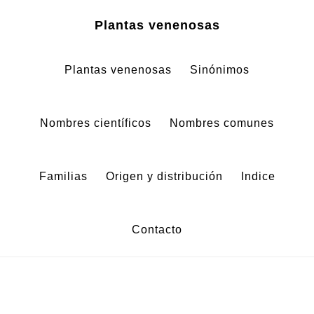
Zum
Zur
Plantas venenosas
Inhalt
Fußzeile
springen
springen
Plantas venenosas
Sinónimos
Nombres científicos
Nombres comunes
Familias
Origen y distribución
Indice
Contacto