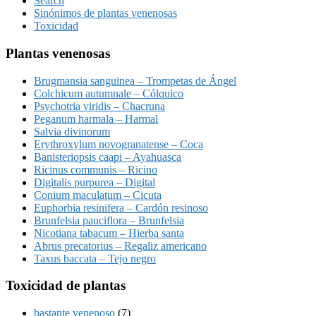
Search
Sinónimos de plantas venenosas
Toxicidad
Plantas venenosas
Brugmansia sanguinea – Trompetas de Ángel
Colchicum autumnale – Cólquico
Psychotria viridis – Chacruna
Peganum harmala – Harmal
Salvia divinorum
Erythroxylum novogranatense – Coca
Banisteriopsis caapi – Ayahuasca
Ricinus communis – Ricino
Digitalis purpurea – Digital
Conium maculatum – Cicuta
Euphorbia resinifera – Cardón resinoso
Brunfelsia pauciflora – Brunfelsia
Nicotiana tabacum – Hierba santa
Abrus precatorius – Regaliz americano
Taxus baccata – Tejo negro
Toxicidad de plantas
bastante venenoso
(7)