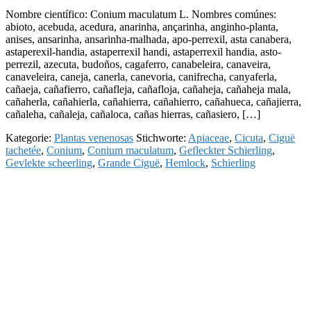
Nombre científico: Conium maculatum L. Nombres comúnes:
abioto, acebuda, acedura, anarinha, ançarinha, anginho-planta,
anises, ansarinha, ansarinha-malhada, apo-perrexil, asta canabera,
astaperexil-handia, astaperrexil handi, astaperrexil handia, asto-
perrezil, azecuta, budoños, cagaferro, canabeleira, canaveira,
canaveleira, caneja, canerla, canevoria, canifrecha, canyaferla,
cañaeja, cañafierro, cañafleja, cañafloja, cañaheja, cañaheja mala,
cañaherla, cañahierla, cañahierra, cañahierro, cañahueca, cañajierra,
cañaleha, cañaleja, cañaloca, cañas hierras, cañasiero, […]
Kategorie:
Plantas venenosas
Stichworte:
Apiaceae
,
Cicuta
,
Ciguë
tachetée
,
Conium
,
Conium maculatum
,
Gefleckter Schierling
,
Gevlekte scheerling
,
Grande Ciguë
,
Hemlock
,
Schierling