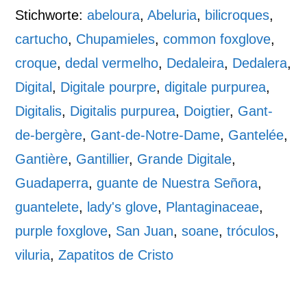
Stichworte:
abeloura
,
Abeluria
,
bilicroques
,
cartucho
,
Chupamieles
,
common foxglove
,
croque
,
dedal vermelho
,
Dedaleira
,
Dedalera
,
Digital
,
Digitale pourpre
,
digitale purpurea
,
Digitalis
,
Digitalis purpurea
,
Doigtier
,
Gant-
de-bergère
,
Gant-de-Notre-Dame
,
Gantelée
,
Gantière
,
Gantillier
,
Grande Digitale
,
Guadaperra
,
guante de Nuestra Señora
,
guantelete
,
lady's glove
,
Plantaginaceae
,
purple foxglove
,
San Juan
,
soane
,
tróculos
,
viluria
,
Zapatitos de Cristo