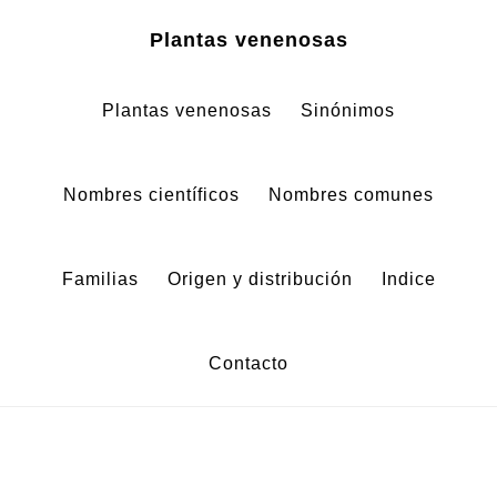
Zum
Zur
Plantas venenosas
Inhalt
Fußzeile
springen
springen
Plantas venenosas
Sinónimos
Nombres científicos
Nombres comunes
Familias
Origen y distribución
Indice
Contacto