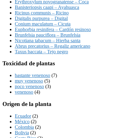
Erythroxylum novogranatense – Coca
Banisteriopsis caapi – Ayahuasca
Ricinus communis – Ricino
Digitalis purpurea – Digital
Conium maculatum – Cicuta
Euphorbia resinifera – Cardón resinoso
Brunfelsia pauciflora – Brunfelsia
Nicotiana tabacum – Hierba santa
Abrus precatorius – Regaliz americano
Taxus baccata – Tejo negro
Toxicidad de plantas
bastante venenoso
(7)
muy venenoso
(5)
poco venenoso
(3)
venenoso
(4)
Origen de la planta
Ecuador
(2)
México
(2)
Colombia
(2)
Bolivia
(2)