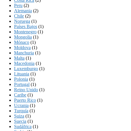
Costa Rica
(2)
Peru
(2)
Alemania
(2)
Chile
(2)
Noruega
(1)
Países Bajos
(1)
Montenegro
(1)
Mongolia
(1)
Mónaco
(1)
Moldova
(1)
Manchuria
(1)
Malta
(1)
Macedonia
(1)
Luxemburgo
(1)
Lituania
(1)
Polonia
(1)
Portugal
(1)
Reino Unido
(1)
Caribe
(1)
Puerto Rico
(1)
Ucrania
(1)
Turquía
(1)
Suiza
(1)
Suecia
(1)
Sudáfrica
(1)