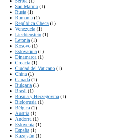
Serbia
(1)
San Marino
(1)
Rusia
(1)
Rumania
(1)
República Checa
(1)
Venezuela
(1)
Liechtenstein
(1)
Letonia
(1)
Kosovo
(1)
Eslovaquia
(1)
Dinamarca
(1)
Croacia
(1)
Ciudad del Vaticano
(1)
China
(1)
Canadá
(1)
Bulgaria
(1)
Brasil
(1)
Bosnia y Herzegovina
(1)
Bielorrusia
(1)
Bélgica
(1)
Austria
(1)
Andorra
(1)
Eslovenia
(1)
España
(1)
Kazajstán
(1)