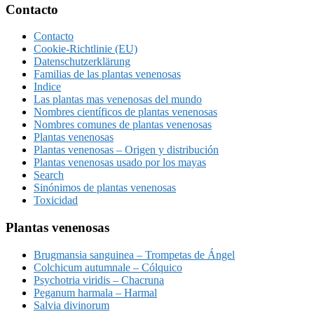
Footer
Contacto
Contacto
Cookie-Richtlinie (EU)
Datenschutzerklärung
Familias de las plantas venenosas
Indice
Las plantas mas venenosas del mundo
Nombres científicos de plantas venenosas
Nombres comunes de plantas venenosas
Plantas venenosas
Plantas venenosas – Origen y distribución
Plantas venenosas usado por los mayas
Search
Sinónimos de plantas venenosas
Toxicidad
Plantas venenosas
Brugmansia sanguinea – Trompetas de Ángel
Colchicum autumnale – Cólquico
Psychotria viridis – Chacruna
Peganum harmala – Harmal
Salvia divinorum