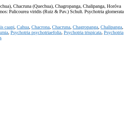
echua), Chacruna (Quechua), Chagropanga, Chalipanga, Horóva
s: Palicourea viridis (Ruiz & Pav.) Schult. Psychotria glomerata
is caapi
,
Cahua
,
Chacrona
,
Chacruna
,
Chagropanga
,
Chalipanga
,
smia
,
Psychotria psychotriaefolia
,
Psychotria trispicata
,
Psychotria
s