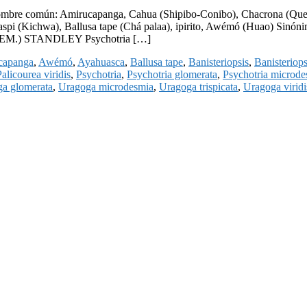
o nombre común: Amirucapanga, Cahua (Shipibo-Conibo), Chacrona (Qu
i (Kichwa), Ballusa tape (Chá palaa), ipirito, Awémó (Huao) Sinónimo
 (SEEM.) STANDLEY Psychotria […]
capanga
,
Awémó
,
Ayahuasca
,
Ballusa tape
,
Banisteriopsis
,
Banisteriops
Palicourea viridis
,
Psychotria
,
Psychotria glomerata
,
Psychotria microde
a glomerata
,
Uragoga microdesmia
,
Uragoga trispicata
,
Uragoga viridi