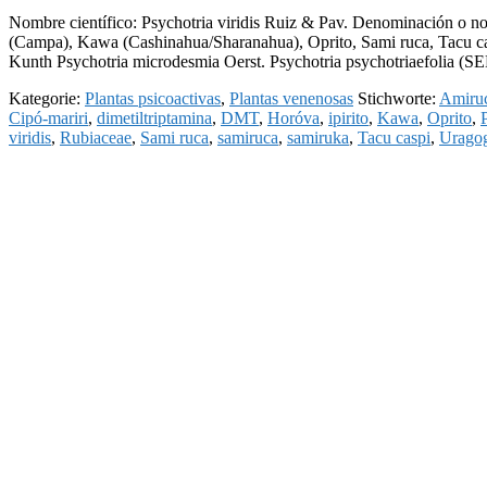
Nombre científico: Psychotria viridis Ruiz & Pav. Denominación 
(Campa), Kawa (Cashinahua/Sharanahua), Oprito, Sami ruca, Tacu casp
Kunth Psychotria microdesmia Oerst. Psychotria psychotriaefolia
Kategorie:
Plantas psicoactivas
,
Plantas venenosas
Stichworte:
Amiru
Cipó-mariri
,
dimetiltriptamina
,
DMT
,
Horóva
,
ipirito
,
Kawa
,
Oprito
,
viridis
,
Rubiaceae
,
Sami ruca
,
samiruca
,
samiruka
,
Tacu caspi
,
Uragog