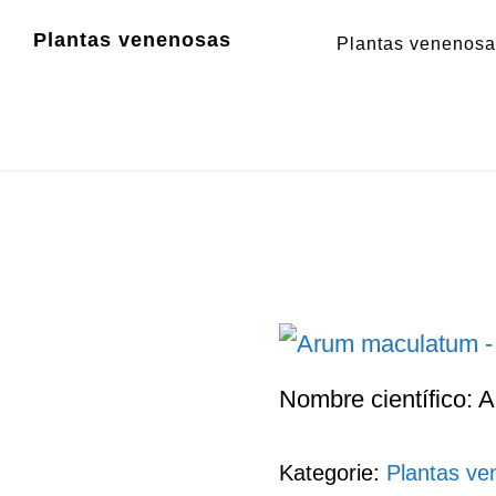
Zum
Zur
Plantas venenosas
Plantas venenos
Inhalt
Fußzeile
springen
springen
Nombre científico: 
Kategorie:
Plantas ve