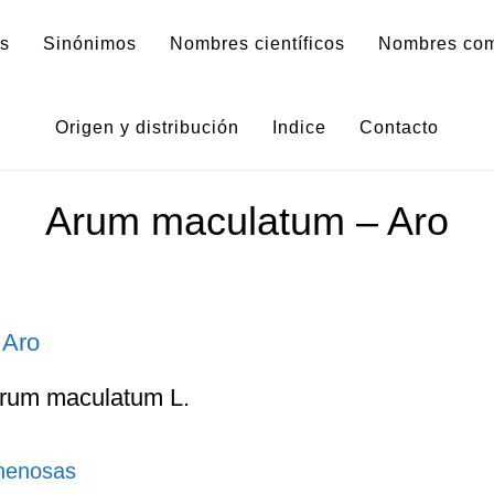
as
Sinónimos
Nombres científicos
Nombres co
Aronstabgewächse
Origen y distribución
Indice
Contacto
Arum maculatum – Aro
Arum maculatum L.
nenosas