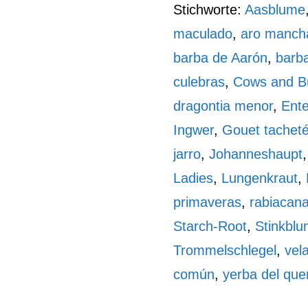
Stichworte:
Aasblume
maculado
,
aro manch
barba de Aarón
,
barb
culebras
,
Cows and Bu
dragontia menor
,
Ent
Ingwer
,
Gouet tachet
jarro
,
Johanneshaupt
Ladies
,
Lungenkraut
,
primaveras
,
rabiacan
Starch-Root
,
Stinkbl
Trommelschlegel
,
vela
común
,
yerba del qu