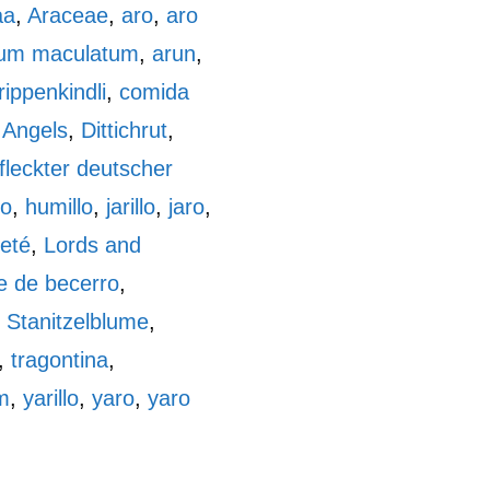
aa
,
Araceae
,
aro
,
aro
um maculatum
,
arun
,
ippenkindli
,
comida
 Angels
,
Dittichrut
,
fleckter deutscher
go
,
humillo
,
jarillo
,
jaro
,
eté
,
Lords and
e de becerro
,
,
Stanitzelblume
,
,
tragontina
,
m
,
yarillo
,
yaro
,
yaro