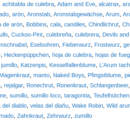
,
achitabla de culebra
,
Adam and Eve
,
alcatrax
,
ar
ado
,
arón
,
Aronstab
,
Aronstabgewächse
,
Arum
,
Ar
a de arón
,
Bobbins
,
cala
,
candiles
,
Chindlichrut
,
Chr
lls
,
Cuckoo-Pint
,
culebreña
,
culebrera
,
Devils and
enschnabel
,
Eselsohren
,
Fieberwurz
,
Frostwurz
,
ge
é
,
Heckenpüppchen
,
hoja de culebra
,
hojas de fue
,
jumillo
,
Katzenpis
,
Kesselfallenblume
,
L’Arum tach
Magenkraut
,
manto
,
Naked Boys
,
Pfingstblume
,
pi
a
,
rejalgar
,
Ronechrut
,
Ronenkraut
,
Schlangenbeer
ume
,
sumillo
,
sumillo loco
,
taragontia
,
Teufelhütchen
 del diablo
,
velas del diañu
,
Wake Robin
,
Wild aru
emado
,
Zahnkraut
,
Zehrwurz
,
zumillo