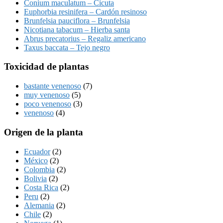
Conium maculatum – Cicuta
Euphorbia resinifera – Cardón resinoso
Brunfelsia pauciflora – Brunfelsia
Nicotiana tabacum – Hierba santa
Abrus precatorius – Regaliz americano
Taxus baccata – Tejo negro
Toxicidad de plantas
bastante venenoso
(7)
muy venenoso
(5)
poco venenoso
(3)
venenoso
(4)
Origen de la planta
Ecuador
(2)
México
(2)
Colombia
(2)
Bolivia
(2)
Costa Rica
(2)
Peru
(2)
Alemania
(2)
Chile
(2)