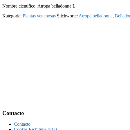
Nombre científico: Atropa belladonna L.
Kategorie:
Plantas venenosas
Stichworte:
Atropa belladonna
,
Bellado
Footer
Contacto
Contacto
Cookie-Richtlinie (EU)