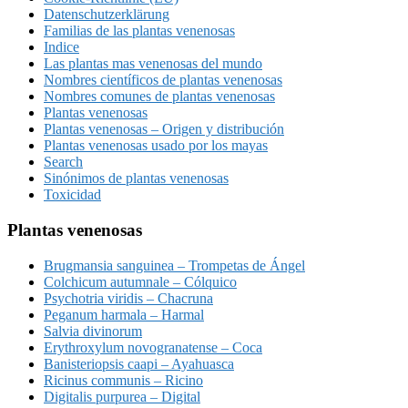
Datenschutzerklärung
Familias de las plantas venenosas
Indice
Las plantas mas venenosas del mundo
Nombres científicos de plantas venenosas
Nombres comunes de plantas venenosas
Plantas venenosas
Plantas venenosas – Origen y distribución
Plantas venenosas usado por los mayas
Search
Sinónimos de plantas venenosas
Toxicidad
Plantas venenosas
Brugmansia sanguinea – Trompetas de Ángel
Colchicum autumnale – Cólquico
Psychotria viridis – Chacruna
Peganum harmala – Harmal
Salvia divinorum
Erythroxylum novogranatense – Coca
Banisteriopsis caapi – Ayahuasca
Ricinus communis – Ricino
Digitalis purpurea – Digital