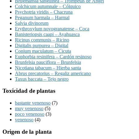
Brugmansia sanguinea – Trompetas de Ángel
Colchicum autumnale – Cólquico
Psychotria viridis – Chacruna
Peganum harmala – Harmal
Salvia divinorum
Erythroxylum novogranatense – Coca
Banisteriopsis caapi – Ayahuasca
Ricinus communis – Ricino
Digitalis purpurea – Digital
Conium maculatum – Cicuta
Euphorbia resinifera – Cardón resinoso
Brunfelsia pauciflora – Brunfelsia
Nicotiana tabacum – Hierba santa
Abrus precatorius – Regaliz americano
Taxus baccata – Tejo negro
Toxicidad de plantas
bastante venenoso
(7)
muy venenoso
(5)
poco venenoso
(3)
venenoso
(4)
Origen de la planta