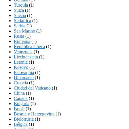
Turquía
(1)
Suiza
(1)
Suecia
(1)
Sudáfrica
(1)
Serbia
(1)
San Marino
(1)
Rusia
(1)
Rumania
(1)
República Checa
(1)
Venezuela
(1)
Liechtenstein
(1)
Letonia
(1)
Kosovo
(1)
Eslovaquia
(1)
Dinamarca
(1)
Croacia
(1)
Ciudad del Vaticano
(1)
China
(1)
Canadá
(1)
Bulgaria
(1)
Brasil
(1)
Bosnia y Herzegovina
(1)
Bielorrusia
(1)
Bélgica
(1)