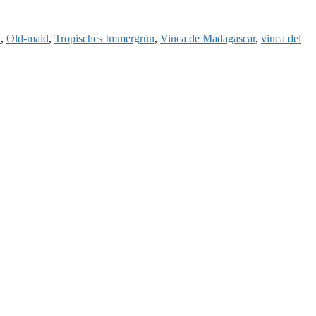
n
,
Old-maid
,
Tropisches Immergrün
,
Vinca de Madagascar
,
vinca del