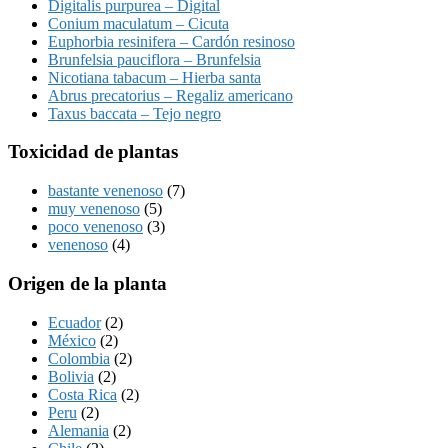
Digitalis purpurea – Digital
Conium maculatum – Cicuta
Euphorbia resinifera – Cardón resinoso
Brunfelsia pauciflora – Brunfelsia
Nicotiana tabacum – Hierba santa
Abrus precatorius – Regaliz americano
Taxus baccata – Tejo negro
Toxicidad de plantas
bastante venenoso
(7)
muy venenoso
(5)
poco venenoso
(3)
venenoso
(4)
Origen de la planta
Ecuador
(2)
México
(2)
Colombia
(2)
Bolivia
(2)
Costa Rica
(2)
Peru
(2)
Alemania
(2)