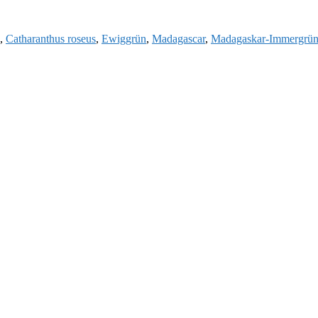
,
Catharanthus roseus
,
Ewiggrün
,
Madagascar
,
Madagaskar-Immergrü