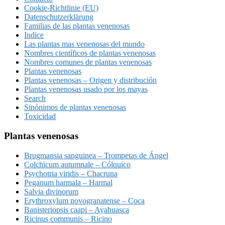
Cookie-Richtlinie (EU)
Datenschutzerklärung
Familias de las plantas venenosas
Indice
Las plantas mas venenosas del mundo
Nombres científicos de plantas venenosas
Nombres comunes de plantas venenosas
Plantas venenosas
Plantas venenosas – Origen y distribución
Plantas venenosas usado por los mayas
Search
Sinónimos de plantas venenosas
Toxicidad
Plantas venenosas
Brugmansia sanguinea – Trompetas de Ángel
Colchicum autumnale – Cólquico
Psychotria viridis – Chacruna
Peganum harmala – Harmal
Salvia divinorum
Erythroxylum novogranatense – Coca
Banisteriopsis caapi – Ayahuasca
Ricinus communis – Ricino