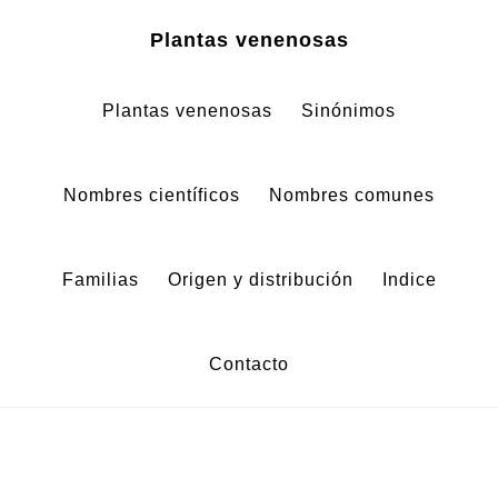
Zum
Zur
Plantas venenosas
Inhalt
Fußzeile
springen
springen
Plantas venenosas
Sinónimos
Nombres científicos
Nombres comunes
Familias
Origen y distribución
Indice
Contacto