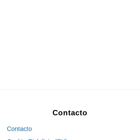
Footer
Contacto
Contacto