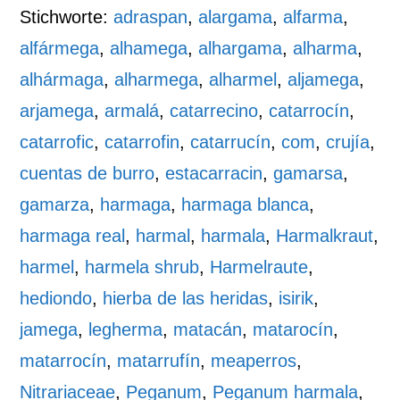
Stichworte:
adraspan
,
alargama
,
alfarma
,
alfármega
,
alhamega
,
alhargama
,
alharma
,
alhármaga
,
alharmega
,
alharmel
,
aljamega
,
arjamega
,
armalá
,
catarrecino
,
catarrocín
,
catarrofic
,
catarrofin
,
catarrucín
,
com
,
crujía
,
cuentas de burro
,
estacarracin
,
gamarsa
,
gamarza
,
harmaga
,
harmaga blanca
,
harmaga real
,
harmal
,
harmala
,
Harmalkraut
,
harmel
,
harmela shrub
,
Harmelraute
,
hediondo
,
hierba de las heridas
,
isirik
,
jamega
,
legherma
,
matacán
,
matarocín
,
matarrocín
,
matarrufín
,
meaperros
,
Nitrariaceae
,
Peganum
,
Peganum harmala
,