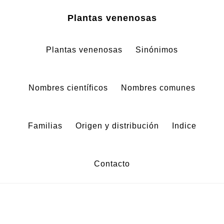
Zum
Zur
Plantas venenosas
Inhalt
Fußzeile
springen
springen
Plantas venenosas
Sinónimos
Nombres científicos
Nombres comunes
Familias
Origen y distribución
Indice
Contacto