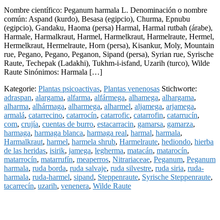
Nombre científico: Peganum harmala L. Denominación o nombre
común: Aspand (kurdo), Besasa (egipcio), Churma, Epnubu
(egipcio), Gandaku, Haoma (persa) Harmal, Harmal rutbah (árabe),
Harmale, Harmalkraut, Harmel, Harmelkraut, Harmelraute, Hermel,
Hermelkraut, Hermelraute, Horn (persa), Kisankur, Moly, Mountain
rue, Pegano, Pegano, Peganon, Sipand (persa), Syrian rue, Syrische
Raute, Techepak (Ladakhi), Tukhm-i-isfand, Uzarih (turco), Wilde
Raute Sinónimos: Harmala […]
Kategorie:
Plantas psicoactivas
,
Plantas venenosas
Stichworte:
adraspan
,
alargama
,
alfarma
,
alfármega
,
alhamega
,
alhargama
,
alharma
,
alhármaga
,
alharmega
,
alharmel
,
aljamega
,
arjamega
,
armalá
,
catarrecino
,
catarrocín
,
catarrofic
,
catarrofin
,
catarrucín
,
com
,
crujía
,
cuentas de burro
,
estacarracin
,
gamarsa
,
gamarza
,
harmaga
,
harmaga blanca
,
harmaga real
,
harmal
,
harmala
,
Harmalkraut
,
harmel
,
harmela shrub
,
Harmelraute
,
hediondo
,
hierba
de las heridas
,
isirik
,
jamega
,
legherma
,
matacán
,
matarocín
,
matarrocín
,
matarrufín
,
meaperros
,
Nitrariaceae
,
Peganum
,
Peganum
harmala
,
ruda borda
,
ruda salvaje
,
ruda silvestre
,
ruda siria
,
ruda-
harmala
,
ruda-harmel
,
sipand
,
Steppenraute
,
Syrische Steppenraute
,
tacarrecín
,
uzarih
,
venenera
,
Wilde Raute