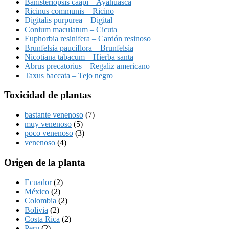
Banisteriopsis caapi – Ayahuasca
Ricinus communis – Ricino
Digitalis purpurea – Digital
Conium maculatum – Cicuta
Euphorbia resinifera – Cardón resinoso
Brunfelsia pauciflora – Brunfelsia
Nicotiana tabacum – Hierba santa
Abrus precatorius – Regaliz americano
Taxus baccata – Tejo negro
Toxicidad de plantas
bastante venenoso
(7)
muy venenoso
(5)
poco venenoso
(3)
venenoso
(4)
Origen de la planta
Ecuador
(2)
México
(2)
Colombia
(2)
Bolivia
(2)
Costa Rica
(2)
Peru
(2)