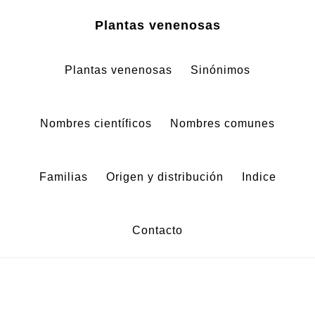
Zum
Zur
Plantas venenosas
Inhalt
Fußzeile
springen
springen
Plantas venenosas
Sinónimos
Nombres científicos
Nombres comunes
Familias
Origen y distribución
Indice
Contacto