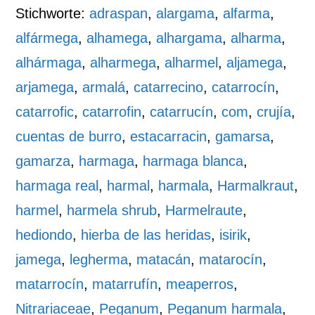
Stichworte:
adraspan
,
alargama
,
alfarma
,
alfármega
,
alhamega
,
alhargama
,
alharma
,
alhármaga
,
alharmega
,
alharmel
,
aljamega
,
arjamega
,
armalá
,
catarrecino
,
catarrocín
,
catarrofic
,
catarrofin
,
catarrucín
,
com
,
crujía
,
cuentas de burro
,
estacarracin
,
gamarsa
,
gamarza
,
harmaga
,
harmaga blanca
,
harmaga real
,
harmal
,
harmala
,
Harmalkraut
,
harmel
,
harmela shrub
,
Harmelraute
,
hediondo
,
hierba de las heridas
,
isirik
,
jamega
,
legherma
,
matacán
,
matarocín
,
matarrocín
,
matarrufín
,
meaperros
,
Nitrariaceae
,
Peganum
,
Peganum harmala
,