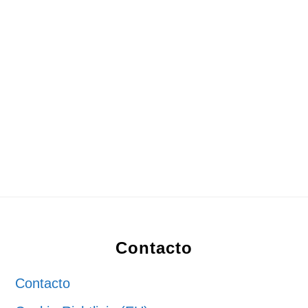
Footer
Contacto
Contacto