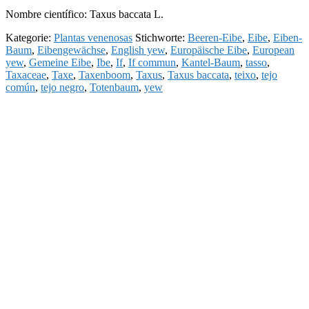
Nombre científico: Taxus baccata L.
Kategorie:
Plantas venenosas
Stichworte:
Beeren-Eibe
,
Eibe
,
Eiben-
Baum
,
Eibengewächse
,
English yew
,
Europäische Eibe
,
European
yew
,
Gemeine Eibe
,
Ibe
,
If
,
If commun
,
Kantel-Baum
,
tasso
,
Taxaceae
,
Taxe
,
Taxenboom
,
Taxus
,
Taxus baccata
,
teixo
,
tejo
común
,
tejo negro
,
Totenbaum
,
yew