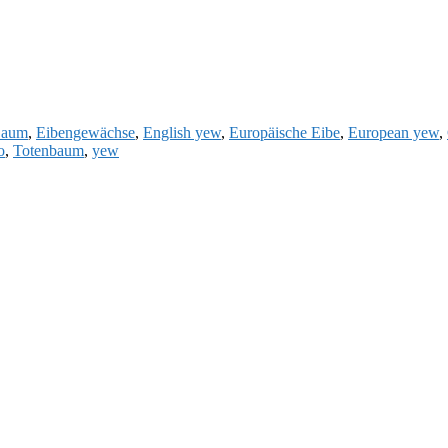
Baum
,
Eibengewächse
,
English yew
,
Europäische Eibe
,
European yew
,
o
,
Totenbaum
,
yew