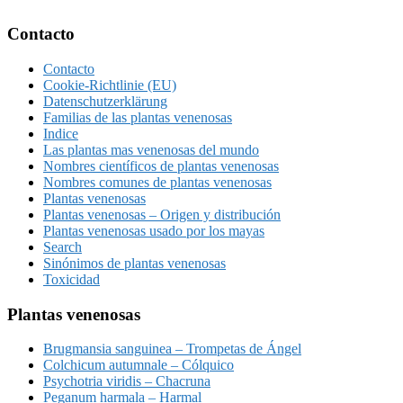
Footer
Contacto
Contacto
Cookie-Richtlinie (EU)
Datenschutzerklärung
Familias de las plantas venenosas
Indice
Las plantas mas venenosas del mundo
Nombres científicos de plantas venenosas
Nombres comunes de plantas venenosas
Plantas venenosas
Plantas venenosas – Origen y distribución
Plantas venenosas usado por los mayas
Search
Sinónimos de plantas venenosas
Toxicidad
Plantas venenosas
Brugmansia sanguinea – Trompetas de Ángel
Colchicum autumnale – Cólquico
Psychotria viridis – Chacruna
Peganum harmala – Harmal