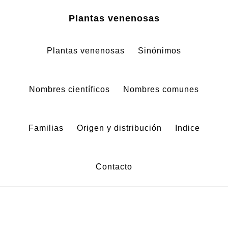
Zum
Zur
Plantas venenosas
Inhalt
Fußzeile
springen
springen
Plantas venenosas
Sinónimos
Nombres científicos
Nombres comunes
Familias
Origen y distribución
Indice
Contacto