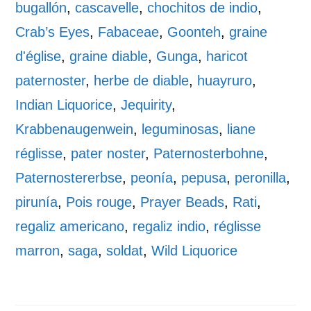
bugallón
,
cascavelle
,
chochitos de indio
,
Crab’s Eyes
,
Fabaceae
,
Goonteh
,
graine
d'église
,
graine diable
,
Gunga
,
haricot
paternoster
,
herbe de diable
,
huayruro
,
Indian Liquorice
,
Jequirity
,
Krabbenaugenwein
,
leguminosas
,
liane
réglisse
,
pater noster
,
Paternosterbohne
,
Paternostererbse
,
peonía
,
pepusa
,
peronilla
,
pirunía
,
Pois rouge
,
Prayer Beads
,
Rati
,
regaliz americano
,
regaliz indio
,
réglisse
marron
,
saga
,
soldat
,
Wild Liquorice