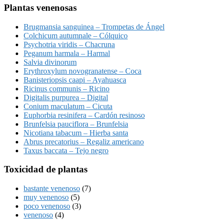
Plantas venenosas
Brugmansia sanguinea – Trompetas de Ángel
Colchicum autumnale – Cólquico
Psychotria viridis – Chacruna
Peganum harmala – Harmal
Salvia divinorum
Erythroxylum novogranatense – Coca
Banisteriopsis caapi – Ayahuasca
Ricinus communis – Ricino
Digitalis purpurea – Digital
Conium maculatum – Cicuta
Euphorbia resinifera – Cardón resinoso
Brunfelsia pauciflora – Brunfelsia
Nicotiana tabacum – Hierba santa
Abrus precatorius – Regaliz americano
Taxus baccata – Tejo negro
Toxicidad de plantas
bastante venenoso
(7)
muy venenoso
(5)
poco venenoso
(3)
venenoso
(4)