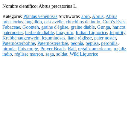
Nombre científico: Abrus precatorius L.
Kategorie:
Plantas venenosas
Stichworte:
abro
,
Abrus
,
Abrus
precatorius
,
bugallón
,
cascavelle
,
chochitos de indio
,
Crab’s Eyes
,
Fabaceae
,
Goonteh
,
graine d'église
,
graine diable
,
Gunga
,
haricot
paternoster
,
herbe de diable
,
huayruro
,
Indian Liquorice
,
Jequirity
,
Krabbenaugenwein
,
leguminosas
,
liane réglisse
,
pater noster
,
Paternosterbohne
,
Paternostererbse
,
peonía
,
pepusa
,
peronilla
,
pirunía
,
Pois rouge
,
Prayer Beads
,
Rati
,
regaliz americano
,
regaliz
indio
,
réglisse marron
,
saga
,
soldat
,
Wild Liquorice