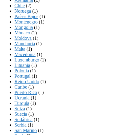
Alemania
(2)
Chile
(2)
Noruega
(1)
Países Bajos
(1)
Montenegro
(1)
Mongolia
(1)
Mónaco
(1)
Moldova
(1)
Manchuria
(1)
Malta
(1)
Macedonia
(1)
Luxemburgo
(1)
Lituania
(1)
Polonia
(1)
Portugal
(1)
Reino Unido
(1)
Caribe
(1)
Puerto Rico
(1)
Ucrania
(1)
Turquía
(1)
Suiza
(1)
Suecia
(1)
Sudáfrica
(1)
Serbia
(1)
San Marino
(1)