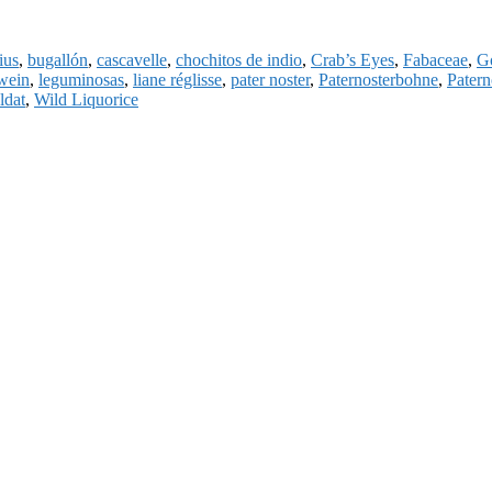
ius
,
bugallón
,
cascavelle
,
chochitos de indio
,
Crab’s Eyes
,
Fabaceae
,
G
wein
,
leguminosas
,
liane réglisse
,
pater noster
,
Paternosterbohne
,
Patern
ldat
,
Wild Liquorice