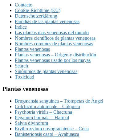
Contacto
Cookie-Richtlinie (EU)
Datenschutzerklärung
Familias de las plantas venenosas
Indice
Las plantas mas venenosas del mundo
Nombres científicos de plantas venenosas
Nombres comunes de plantas venenosas
Plantas venenosas
Plantas venenosas – Origen y distribución
Plantas venenosas usado por los mayas
Search
Sinónimos de plantas venenosas
Toxicidad
Plantas venenosas
Brugmansia sanguinea – Trompetas de Ángel
Colchicum autumnale – Cólquico
Psychotria viridis – Chacruna
Peganum harmala – Harmal
Salvia divinorum
Erythroxylum novogranatense – Coca
Banisteriopsis caapi – Ayahuasca