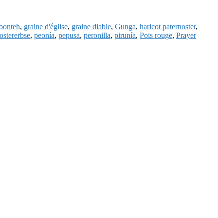
oonteh
,
graine d'église
,
graine diable
,
Gunga
,
haricot paternoster
,
ostererbse
,
peonía
,
pepusa
,
peronilla
,
pirunía
,
Pois rouge
,
Prayer