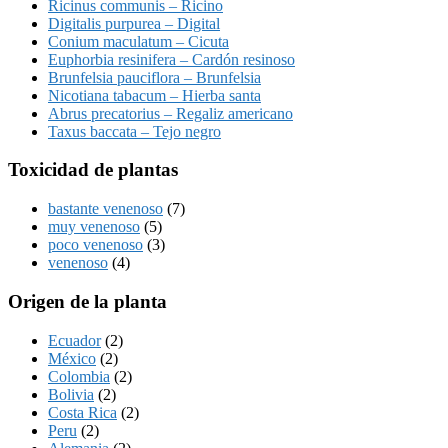
Ricinus communis – Ricino
Digitalis purpurea – Digital
Conium maculatum – Cicuta
Euphorbia resinifera – Cardón resinoso
Brunfelsia pauciflora – Brunfelsia
Nicotiana tabacum – Hierba santa
Abrus precatorius – Regaliz americano
Taxus baccata – Tejo negro
Toxicidad de plantas
bastante venenoso
(7)
muy venenoso
(5)
poco venenoso
(3)
venenoso
(4)
Origen de la planta
Ecuador
(2)
México
(2)
Colombia
(2)
Bolivia
(2)
Costa Rica
(2)
Peru
(2)