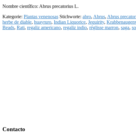
Nombre científico: Abrus precatorius L.
Kategorie:
Plantas venenosas
Stichworte:
abro
,
Abrus
,
Abrus precator
herbe de diable
,
huayruro
,
Indian Liquorice
,
Jequirity
,
Krabbenaugen
Beads
,
Rati
,
regaliz americano
,
regaliz indio
,
réglisse marron
,
saga
,
so
Footer
Contacto