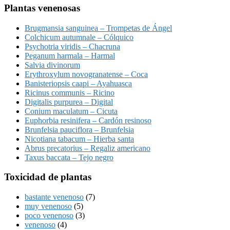
Plantas venenosas
Brugmansia sanguinea – Trompetas de Ángel
Colchicum autumnale – Cólquico
Psychotria viridis – Chacruna
Peganum harmala – Harmal
Salvia divinorum
Erythroxylum novogranatense – Coca
Banisteriopsis caapi – Ayahuasca
Ricinus communis – Ricino
Digitalis purpurea – Digital
Conium maculatum – Cicuta
Euphorbia resinifera – Cardón resinoso
Brunfelsia pauciflora – Brunfelsia
Nicotiana tabacum – Hierba santa
Abrus precatorius – Regaliz americano
Taxus baccata – Tejo negro
Toxicidad de plantas
bastante venenoso
(7)
muy venenoso
(5)
poco venenoso
(3)
venenoso
(4)