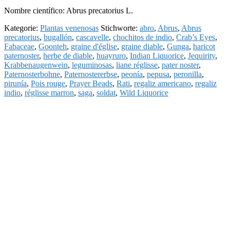
Nombre científico: Abrus precatorius L.
Kategorie:
Plantas venenosas
Stichworte:
abro
,
Abrus
,
Abrus
precatorius
,
bugallón
,
cascavelle
,
chochitos de indio
,
Crab’s Eyes
,
Fabaceae
,
Goonteh
,
graine d'église
,
graine diable
,
Gunga
,
haricot
paternoster
,
herbe de diable
,
huayruro
,
Indian Liquorice
,
Jequirity
,
Krabbenaugenwein
,
leguminosas
,
liane réglisse
,
pater noster
,
Paternosterbohne
,
Paternostererbse
,
peonía
,
pepusa
,
peronilla
,
pirunía
,
Pois rouge
,
Prayer Beads
,
Rati
,
regaliz americano
,
regaliz
indio
,
réglisse marron
,
saga
,
soldat
,
Wild Liquorice